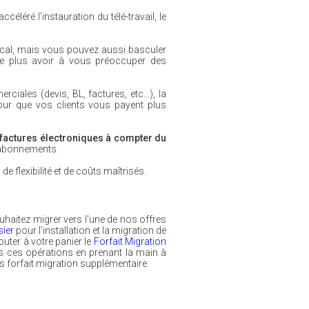
léré l'instauration du télé-travail, le
cal, mais vous pouvez aussi basculer
ne plus avoir à vous préoccuper des
ales (devis, BL, factures, etc…), la
pour que vos clients vous payent plus
factures électroniques à compter du
 abonnements.
flexibilité et de coûts maîtrisés.
haitez migrer vers l'une de nos offres
sier
pour l'installation et la migration de
uter à votre panier le
Forfait Migration
s ces opérations en prenant la main à
s forfait migration supplémentaire.