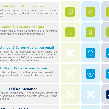
Ciel Gestion Commerciale
iel pour gérer efficacement votre activité
le (achat, vente, stock) et simplifier vos tâches
atives.
Mises à jour automatique
z d'un logiciel toujours conforme aux dernières
igueur et aux évolutions technologiques
stance téléphonique et par email
s assistés au quotidien par une équipe de
ens Conseil disponibles du lundi au vendredi.
galement à nos FAQ, à la Lettre d'Informations
es et au Manuel Trucs et Astuces.
-15% sur l'aide personnalisée
z de remises sur la formation, les prestations
agnement ou de personnalisation des états
Télémaintenance
contrez un problème ? Nos techniciens prennent
le contrôle à distance de votre ordinateur pour
celui-ci.