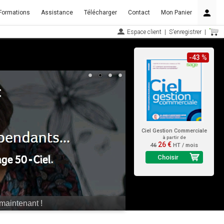
Formations
Assistance
Télécharger
Contact
Mon Panier
Espace client
|
S'enregistrer
|
-43 %
Ciel Gestion Commerciale
à partir de
26 €
46
HT / mois
Choisir
maintenant !