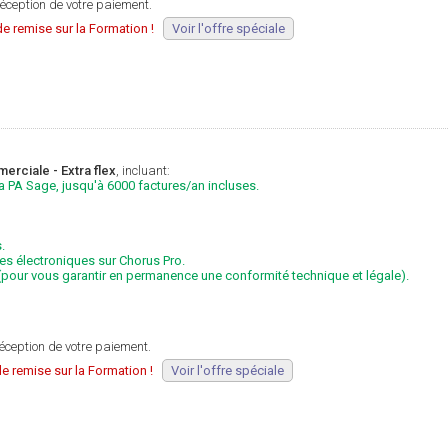
éception de votre paiement.
e remise sur la Formation !
Voir l'offre spéciale
erciale - Extra flex
, incluant:
la PA Sage, jusqu'à 6000 factures/an incluses.
.
res électroniques sur Chorus Pro.
 (pour vous garantir en permanence une conformité technique et légale).
éception de votre paiement.
e remise sur la Formation !
Voir l'offre spéciale