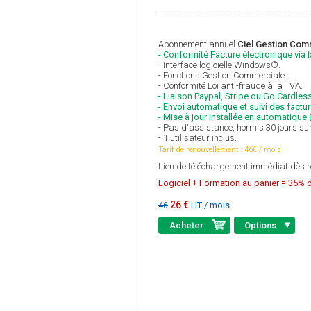
Abonnement annuel
Ciel Gestion Comm
- Conformité Facture électronique via 
- Interface logicielle Windows®.
- Fonctions Gestion Commerciale.
- Conformité Loi anti-fraude à la TVA.
- Liaison Paypal, Stripe ou Go Cardless
- Envoi automatique et suivi des factu
- Mise à jour installée en automatique
- Pas d'assistance, hormis 30 jours sur
- 1 utilisateur inclus.
Tarif de renouvellement : 46€ / mois
Lien de téléchargement immédiat dès r
Logiciel + Formation au panier = 35% d
26 €
HT / mois
46
Acheter
Options