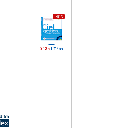
-43 %
552
312 €
HT / an