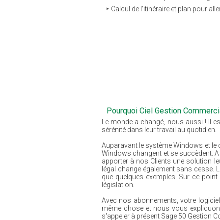
Calcul de l'itinéraire et plan pour all
Pourquoi Ciel Gestion Commerci
Le monde a changé, nous aussi ! Il est 
sérénité dans leur travail au quotidien.
Auparavant le système Windows et le co
Windows changent et se succèdent. 
apporter à nos Clients une solution le
légal change également sans cesse. Loi
que quelques exemples. Sur ce point 
législation.
Avec nos abonnements, votre logiciel
même chose et nous vous expliquons ce
s'appeler à présent Sage 50 Gestion C