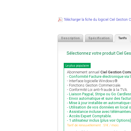
Télécharger la fiche du logiciel Ciel Gestion
Description
Spécification
Tarifs
Sélectionnez votre produit Ciel G
Le plus populaire
Abonnement annuel
Ciel Gestion Comm
- Conformité Facture électronique via 
- Interface logicielle Windows®.
- Fonctions Gestion Commerciale.
- Conformité Loi anti-fraude à la TVA.
- Liaison Paypal, Stripe ou Go Cardles
- Envoi automatique et suivi des factu
- Mise à jour installée en automatiqu
- Utilisation de vos données en local 
- Assistance incluse avec télémainten
- Accès Expert Comptable.
- 1 utilisateur inclus (plus voir Options)
Tarif de renouvellement : 51€ / mois