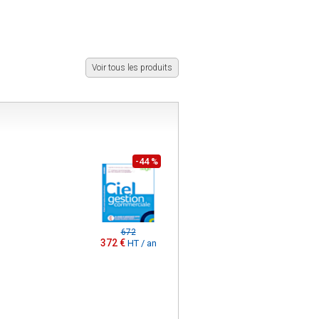
Voir tous les produits
-44 %
672
372 €
HT / an