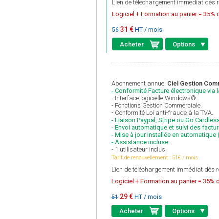
Lien de téléchargement immédiat dès r
Logiciel + Formation au panier = 35% d
31 €
HT / mois
56
Acheter
Options
Abonnement annuel
Ciel Gestion Comm
- Conformité Facture électronique via 
- Interface logicielle Windows®.
- Fonctions Gestion Commerciale.
- Conformité Loi anti-fraude à la TVA.
- Liaison Paypal, Stripe ou Go Cardless
- Envoi automatique et suivi des factu
- Mise à jour installée en automatique
- Assistance incluse.
- 1 utilisateur inclus.
Tarif de renouvellement : 51€ / mois
Lien de téléchargement immédiat dès r
Logiciel + Formation au panier = 35% d
29 €
HT / mois
51
Acheter
Options