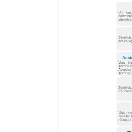
Un logic
commercia
administr
Bénéficie
lois en v
Assi
Vous ête
Technici
Accédez é
Techniqu
Bénéficie
d'accomp
Vous ren
aussitôt 
résoudre 