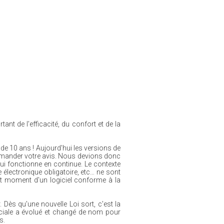
ant de l'efficacité, du confort et de la
de 10 ans ! Aujourd'hui les versions de
ander votre avis. Nous devions donc
lui fonctionne en continue. Le contexte
 électronique obligatoire, etc… ne sont
ut moment d'un logiciel conforme à la
ès qu'une nouvelle Loi sort, c'est la
erciale a évolué et changé de nom pour
s.