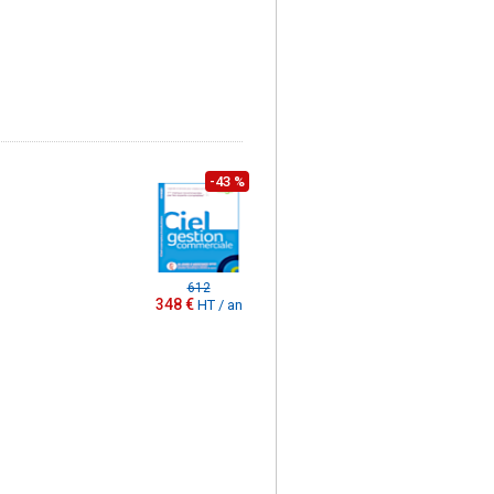
-43 %
612
348 €
HT / an