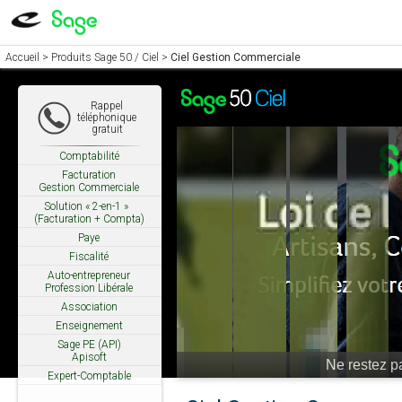
Accueil
>
Produits Sage 50 / Ciel
>
Ciel Gestion Commerciale
Rappel
téléphonique
gratuit
Comptabilité
Facturation
Gestion Commerciale
Solution « 2-en-1 »
(Facturation + Compta)
Paye
Fiscalité
Auto-entrepreneur
Profession Libérale
Association
Enseignement
Sage PE (API)
Apisoft
Ne restez pa
Expert-Comptable