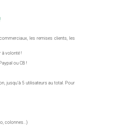
!
 commerciaux, les remises clients, les
à volonté !
Paypal ou CB !
n, jusqu'à 5 utilisateurs au total. Pour
go, colonnes…)