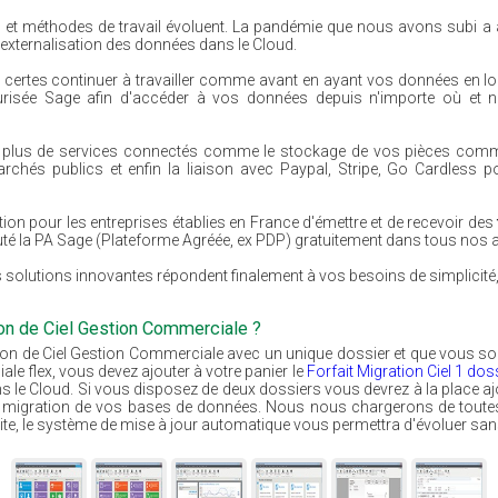
 et méthodes de travail évoluent. La pandémie que nous avons subi a accé
 l'externalisation des données dans le Cloud.
ertes continuer à travailler comme avant en ayant vos données en lo
risée Sage afin d'accéder à vos données depuis n'importe où et 
plus de services connectés comme le stockage de vos pièces commerci
chés publics et enfin la liaison avec Paypal, Stripe, Go Cardless 
tion pour les entreprises établies en France d'émettre et de recevoir des
uté la PA Sage (Plateforme Agréée, ex PDP) gratuitement dans tous nos
utions innovantes répondent finalement à vos besoins de simplicité, de 
ion de Ciel Gestion Commerciale ?
on de Ciel Gestion Commerciale avec un unique dossier et que vous sou
e flex, vous devez ajouter à votre panier le
Forfait Migration Ciel 1 dos
 le Cloud. Si vous disposez de deux dossiers vous devrez à la place ajo
 la migration de vos bases de données. Nous nous chargerons de toute
suite, le système de mise à jour automatique vous permettra d'évoluer san