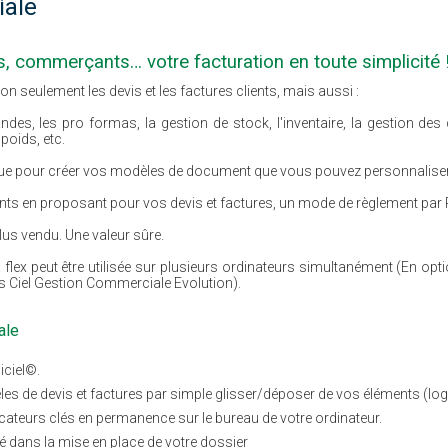
iale
ns, commerçants… votre facturation en toute simplicité 
on seulement les devis et les factures clients, mais aussi :
ndes, les pro formas, la gestion de stock, l'inventaire, la gestion des
poids, etc.
que pour créer vos modèles de document que vous pouvez personnaliser 
nts en proposant pour vos devis et factures, un mode de règlement par 
lus vendu. Une valeur sûre.
 flex peut être utilisée sur plusieurs ordinateurs simultanément (En optio
vers Ciel Gestion Commerciale Evolution).
ale
iciel©.
s de devis et factures par simple glisser/déposer de vos éléments (lo
icateurs clés en permanence sur le bureau de votre ordinateur.
é dans la mise en place de votre dossier