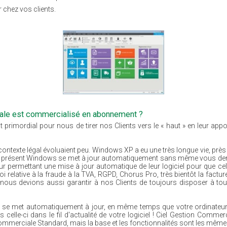
er chez vos clients.
ale est commercialisé en abonnement ?
primordial pour nous de tirer nos Clients vers le « haut » en leur apport
ntexte légal évoluaient peu. Windows XP a eu une très longue vie, près 
A présent Windows se met à jour automatiquement sans même vous dem
ur permettant une mise à jour automatique de leur logiciel pour que ce
 relative à la fraude à la TVA, RGPD, Chorus Pro, très bientôt la facture
nous devions aussi garantir à nos Clients de toujours disposer à to
 se met automatiquement à jour, en même temps que votre ordinateur. D
lle-ci dans le fil d'actualité de votre logiciel ! Ciel Gestion Comm
ommerciale Standard, mais la base et les fonctionnalités sont les même