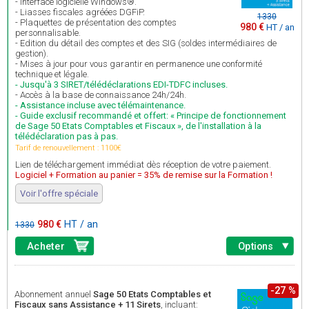
- Interface logicielle Windows®.
- Liasses fiscales agréées DGFiP.
1330
- Plaquettes de présentation des comptes
980 €
HT / an
personnalisable.
- Edition du détail des comptes et des SIG (soldes intermédiaires de
gestion).
- Mises à jour pour vous garantir en permanence une conformité
technique et légale.
- Jusqu'à 3 SIRET/télédéclarations EDI-TDFC incluses.
- Accès à la base de connaissance 24h/24h.
- Assistance incluse avec télémaintenance.
- Guide exclusif recommandé et offert: « Principe de fonctionnement
de Sage 50 Etats Comptables et Fiscaux », de l'installation à la
télédéclaration pas à pas.
Tarif de renouvellement : 1100€
Lien de téléchargement immédiat dès réception de votre paiement.
Logiciel + Formation au panier = 35% de remise sur la Formation !
Voir l'offre spéciale
980 €
HT / an
1330
Acheter
Options
-27 %
Abonnement annuel
Sage 50 Etats Comptables et
Fiscaux sans Assistance + 11 Sirets
, incluant: