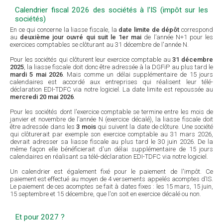
Calendrier fiscal 2026 des sociétés à l'IS (impôt sur les
sociétés)
En ce qui concerne la liasse fiscale, la
date limite de dépôt
correspond
au
deuxième jour ouvré qui suit le 1er mai
de l’année N+1 pour les
exercices comptables se clôturant au 31 décembre de l'année N.
Pour les sociétés qui clôturent leur exercice comptable au
31 décembre
2025
, la liasse fiscale doit donc être adressée à la DGFiP au plus tard le
mardi 5 mai 2026
. Mais comme un délai supplémentaire de 15 jours
calendaires est accordé aux entreprises qui réalisent leur télé-
déclaration EDI-TDFC via notre logiciel. La date limite est repoussée au
mercredi 20 mai 2026
.
Pour les sociétés dont l'exercice comptable se termine entre les mois de
janvier et novembre de l’année N (exercice décalé), la liasse fiscale doit
être adressée dans les
3 mois
qui suivent la date de clôture. Une société
qui clôturerait par exemple son exercice comptable au 31 mars 2026,
devrait adresser sa liasse fiscale au plus tard le 30 juin 2026. De la
même façon elle bénéficierait d'un délai supplémentaire de 15 jours
calendaires en réalisant sa télé-déclaration EDI-TDFC via notre logiciel.
Un calendrier est également fixé pour le paiement de l'impôt. Ce
paiement est effectué au moyen de 4 versements appelés acomptes d’IS.
Le paiement de ces acomptes se fait à dates fixes : les 15 mars, 15 juin,
15 septembre et 15 décembre, que l'on soit en exercice décalé ou non.
Et pour 2027 ?