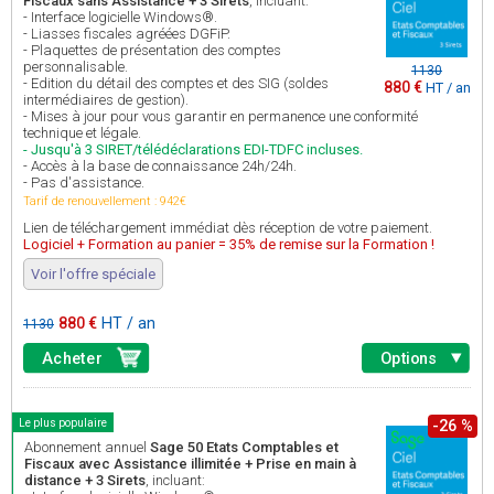
Fiscaux sans Assistance + 3 Sirets
, incluant:
- Interface logicielle Windows®.
- Liasses fiscales agréées DGFiP.
- Plaquettes de présentation des comptes
personnalisable.
1130
- Edition du détail des comptes et des SIG (soldes
880 €
HT / an
intermédiaires de gestion).
- Mises à jour pour vous garantir en permanence une conformité
technique et légale.
- Jusqu'à 3 SIRET/télédéclarations EDI-TDFC incluses.
- Accès à la base de connaissance 24h/24h.
- Pas d'assistance.
Tarif de renouvellement : 942€
Lien de téléchargement immédiat dès réception de votre paiement.
Logiciel + Formation au panier = 35% de remise sur la Formation !
Voir l'offre spéciale
880 €
HT / an
1130
Acheter
Options
Le plus populaire
-26 %
Abonnement annuel
Sage 50 Etats Comptables et
Fiscaux avec Assistance illimitée + Prise en main à
distance + 3 Sirets
, incluant: