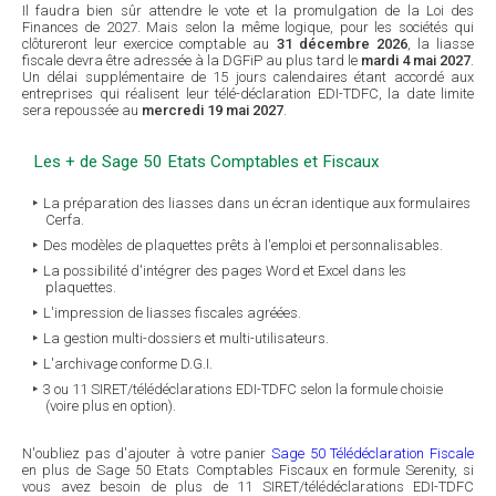
Il faudra bien sûr attendre le vote et la promulgation de la Loi des
Finances de 2027. Mais selon la même logique, pour les sociétés qui
clôtureront leur exercice comptable au
31 décembre 2026
, la liasse
fiscale devra être adressée à la DGFiP au plus tard le
mardi 4 mai 2027
.
Un délai supplémentaire de 15 jours calendaires étant accordé aux
entreprises qui réalisent leur télé-déclaration EDI-TDFC, la date limite
sera repoussée au
mercredi 19 mai 2027
.
Les + de Sage 50 Etats Comptables et Fiscaux
La préparation des liasses dans un écran identique aux formulaires
Cerfa.
Des modèles de plaquettes prêts à l'emploi et personnalisables.
La possibilité d'intégrer des pages Word et Excel dans les
plaquettes.
L'impression de liasses fiscales agréées.
La gestion multi-dossiers et multi-utilisateurs.
L'archivage conforme D.G.I.
3 ou 11 SIRET/télédéclarations EDI-TDFC selon la formule choisie
(voire plus en option).
N'oubliez pas d'ajouter à votre panier
Sage 50 Télédéclaration Fiscale
en plus de Sage 50 Etats Comptables Fiscaux en formule Serenity, si
vous avez besoin de plus de 11 SIRET/télédéclarations EDI-TDFC