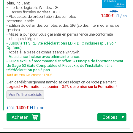
plus
, incluant:
- Interface logicielle Windows®.
1931
- Liasses fiscales agréées DGFiP.
1400 €
HT / an
- Plaquettes de présentation des comptes
personnalisable.
- Edition du détail des comptes et des SIG (soldes intermédiaires de
gestion).
- Mises à jour pour vous garantir en permanence une conformité
technique et légale.
- Jusqu'à 11 SIRET/télédéclarations EDI-TDFC incluses (plus voir
Options).
- Accès à la base de connaissance 24h/24h.
- Assistance incluse avec télémaintenance.
- Guide exclusif recommandé et offert: « Principe de fonctionnement
de Sage 50 Etats Comptables et Fiscaux », de l'installation à la
télédéclaration pas à pas.
Tarif de renouvellement : 1700€
Lien de téléchargement immédiat dès réception de votre paiement.
Logiciel + Formation au panier = 35% de remise sur la Formation !
Voir l'offre spéciale
1400 €
HT / an
1931
Acheter
Options