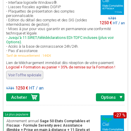
- Interface logicielle Windows®.
- Liasses fiscales agréées DGFiP.
- Plaquettes de présentation des comptes
personnalisable.
1731
- Edition du détail des comptes et des SIG (soldes
1250 €
HT / an
intermédiaires de gestion).
- Mises à jour pour vous garantir en permanence une conformité
technique et légale.
- Jusqu'à 11 SIRET/télédéclarations EDI-TDFC incluses (plus voir
Options).
- Accès à la base de connaissance 24h/24h.
- Pas d'assistance.
Tarif de renouvellement : 1442€
Lien de téléchargement immédiat dès réception de votre paiement.
Logiciel + Formation au panier = 35% de remise sur la Formation !
Voir l'offre spéciale
1250 €
HT / an
1731
Acheter
Options
Le plus populaire
-27 %
Abonnement annuel
Sage 50 Etats Comptables et
Fiscaux - Formule Serenity avec Assistance
illimitée + Prise en main à distance + 11 Sirets et