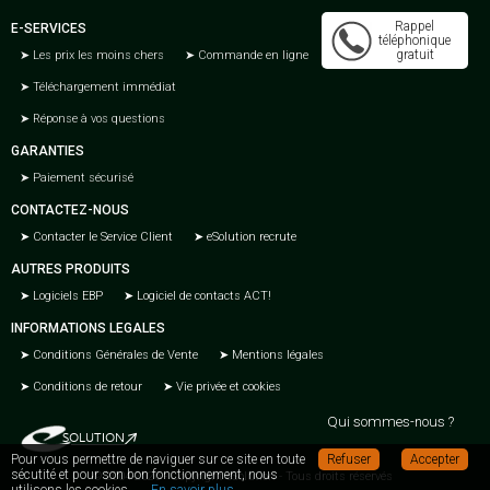
Rappel
E-SERVICES
téléphonique
gratuit
Les prix les moins chers
Commande en ligne
Téléchargement immédiat
Réponse à vos questions
GARANTIES
Paiement sécurisé
CONTACTEZ-NOUS
Contacter le Service Client
eSolution recrute
AUTRES PRODUITS
Logiciels EBP
Logiciel de contacts ACT!
INFORMATIONS LEGALES
Conditions Générales de Vente
Mentions légales
Conditions de retour
Vie privée et cookies
Qui sommes-nous ?
Pour vous permettre de naviguer sur ce site en toute
Refuser
Accepter
sécutité et pour son bon fonctionnement, nous
© 2004-2026 - Copyright eSolution - Tous droits réservés