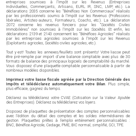
entreprises soumises à l'Impôt sur les Revenus (Entreprises
Individuelles, Commerçants, Artisans, EURL IR, SNC, LMP, etc.). La
déclarations 2035 concerne les "Bénéfices Non Commerciaux" réalisés
par les professionnels soumis à l'Impôt sur les Revenus (Professions
libérales, Artistes-auteurs, Formateurs, Coachs, etc.). La déclaration
2072 concerne les revenus fonciers pour les "Sociétés Civiles
Immobilières" non soumises à l'Impôt sur les Sociétés. Et enfin, les
déclarations 2139 et 2143 concernent les "Bénéfices Agricoles" réalisés
par les entreprises agricoles soumises à l'Impôt sur les Revenus
(Exploitants agricoles, Sociétés civiles agricoles, etc.).
Tout y est! Toutes les annexes/feuillets sont présents! Votre liasse peut
être pré-remplie par import d'une balance comptable avec plus de 30
formats de balance des principaux logiciels de comptabilité du marché.
Vous disposez d'une plaquette comptable personnalisable à partir de
nombreux modèles disponibles.
Imprimez votre liasse fiscale agréée par la Direction Générale des
Impôts et télédéclarez automatiquement votre Bilan
. Plus simple,
plus efficace, gagnez du temps.
Déclarez ou télédéclarez votre CVAE (Cotisation sur la Valeur Ajoutée
des Entreprises). Déclarez ou télédéclarez vos loyers.
Disposez de plaquettes de présentation des comptes personnalisables
avec l'édition du détail des comptes et les soldes intermédiaires de
gestion. Plaquettes prêtes à l’emploi entièrement personnalisables :
BNC, Bénéfice Agricole, Cedage, PME, BIC normal, simplifié, SCI, TPE.