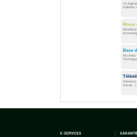
Un logici
bulletins
Mises 
Bénéficie
technolo
Base 
Accédez 
Techniqu
Télédé
Générez v
travail…)
E-SERVICES
GARANTI