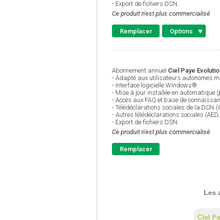
- Export de fichiers DSN.
Ce produit n'est plus commercialisé
Remplacer
Options
Abonnement annuel
Ciel Paye Evolution
- Adapté aux utilisateurs autonomes ma
- Interface logicielle Windows®.
- Mise à jour installée en automatique 
- Accès aux FAQ et base de connaissan
- Télédéclarations sociales de la DSN (il
- Autres télédéclarations sociales (AE
- Export de fichiers DSN.
Ce produit n'est plus commercialisé
Remplacer
Les 
Ciel Pa