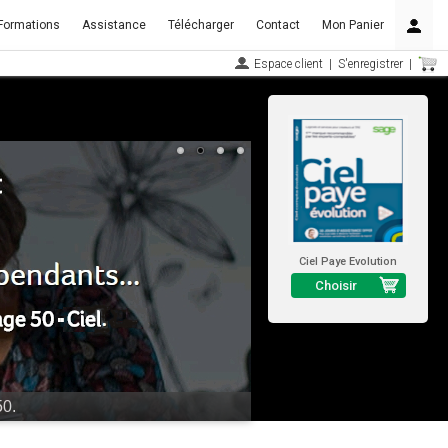
Formations
Assistance
Télécharger
Contact
Mon Panier
Espace client
|
S'enregistrer
|
Ciel Paye Evolution
Choisir
maintenant !