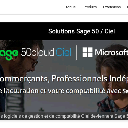
Accueil
Produits
Extensions
Solutions Sage 50 / Ciel
r "hors-la-loi", cela va vous coûter très cher.
Equipez-vous dès 