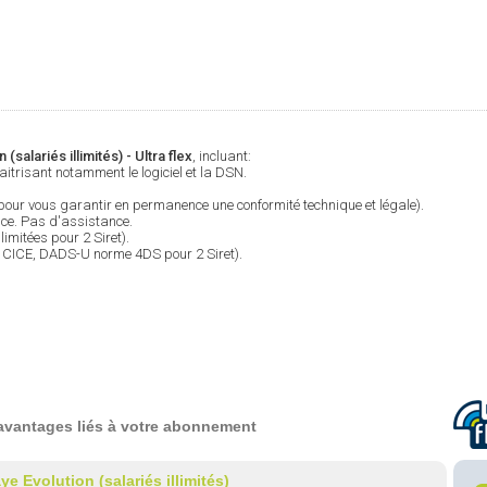
 (salariés illimités) - Ultra flex
, incluant:
itrisant notamment le logiciel et la DSN.
(pour vous garantir en permanence une conformité technique et légale).
ce. Pas d'assistance.
limitées pour 2 Siret).
D, CICE, DADS-U norme 4DS pour 2 Siret).
avantages liés à votre abonnement
ye Evolution (salariés illimités)