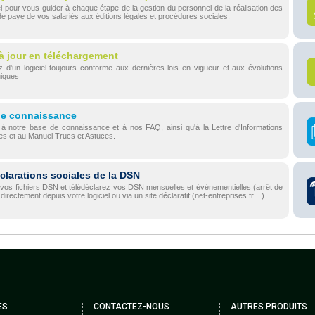
el pour vous guider à chaque étape de la gestion du personnel de la réalisation des
 de paye de vos salariés aux éditions légales et procédures sociales.
à jour en téléchargement
z d'un logiciel toujours conforme aux dernières lois en vigueur et aux évolutions
giques
de connaissance
à notre base de connaissance et à nos FAQ, ainsi qu'à la Lettre d'Informations
es et au Manuel Trucs et Astuces.
clarations sociales de la DSN
os fichiers DSN et télédéclarez vos DSN mensuelles et événementielles (arrêt de
 directement depuis votre logiciel ou via un site déclaratif (net-entreprises.fr…).
ES
CONTACTEZ-NOUS
AUTRES PRODUITS