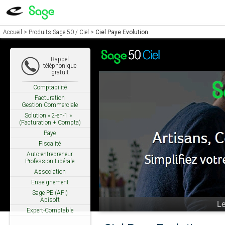
Accueil
>
Produits Sage 50 / Ciel
>
Ciel Paye Evolution
Rappel
téléphonique
gratuit
Comptabilité
Facturation
Gestion Commerciale
Solution « 2-en-1 »
(Facturation + Compta)
Paye
Fiscalité
Auto-entrepreneur
Profession Libérale
Association
Enseignement
Sage PE (API)
Apisoft
Ne restez pa
Expert-Comptable