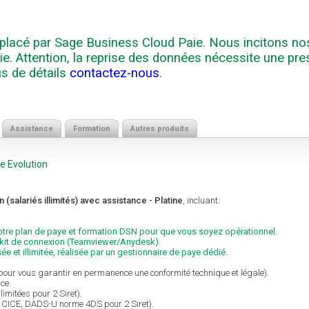
mplacé par Sage Business Cloud Paie. Nous incitons nos
. Attention, la reprise des données nécessite une pres
us de détails
contactez-nous
.
Assistance
Formation
Autres produits
e Evolution
n (salariés illimités) avec assistance - Platine
, incluant:
otre plan de paye et formation DSN pour que vous soyez opérationnel.
re kit de connexion (Teamviewer/Anydesk).
e et illimitée, réalisée par un gestionnaire de paye dédié.
(pour vous garantir en permanence une conformité technique et légale).
ce.
limitées pour 2 Siret).
D, CICE, DADS-U norme 4DS pour 2 Siret).