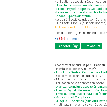
- Utilisation de vos données en local ou
- Assistance incluse avec télémainten
- Liaison Paypal, Stripe ou Go Cardles
- Envoi automatique et suivi des factu
- Accès Expert Comptable.
- Jusqu'à 3 sociétés (plus voir Optio
- 1 utilisateur inclus (plus voir Options).
Tarif de renouvellement : 45€ / mois
Lien de téléchargement immédiat dès r
36 €
HT / mois
56
Acheter
Options
Abonnement annuel
Sage 50 Gestion C
- Interface logicielle Windows®.
- Fonctions Gestion Commerciale Evol
- Conformité Loi anti-fraude à la TVA.
- Mise à jour installée en automatique 
- Utilisation de vos données en local ou
- Assistance incluse avec télémainten
- Liaison Paypal, Stripe ou Go Cardless
- Envoi automatique et suivi des factu
- Accès Expert Comptable.
- Jusqu'à 10 sociétés (plus ou illimité 
- 1 utilisateur inclus (plus voir Options).