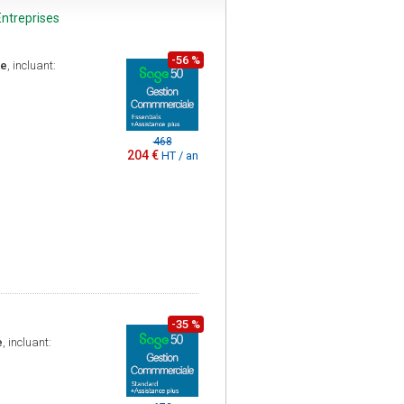
ntreprises
-56 %
ce
, incluant:
468
204 €
HT / an
-35 %
e
, incluant: