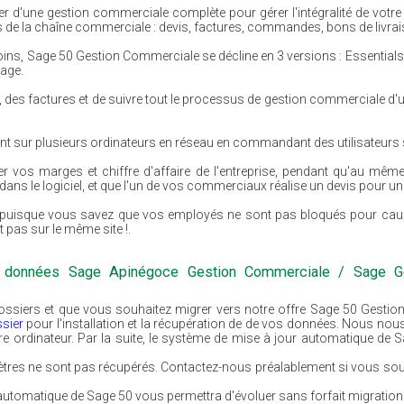
 d'une gestion commerciale complète pour gérer l'intégralité de votre 
es de la chaîne commerciale : devis, factures, commandes, bons de livra
ns, Sage 50 Gestion Commerciale se décline en 3 versions : Essential
age.
s, des factures et de suivre tout le processus de gestion commerciale d'un
ément sur plusieurs ordinateurs en réseau en commandant des utilisateurs
r vos marges et chiffre d'affaire de l'entreprise, pendant qu'au mêm
dans le logiciel, et que l'un de vos commerciaux réalise un devis pour un
t, puisque vous savez que vos employés ne sont pas bloqués pour caus
pas sur le même site !.
s données Sage Apinégoce Gestion Commerciale / Sage Ge
ossiers et que vous souhaitez migrer vers notre offre Sage 50 Gesti
ssier
pour l'installation et la récupération de de vos données. Nous no
re ordinateur. Par la suite, le système de mise à jour automatique de
mètres ne sont pas récupérés. Contactez-nous préalablement si vous s
r automatique de Sage 50 vous permettra d'évoluer sans forfait migratio