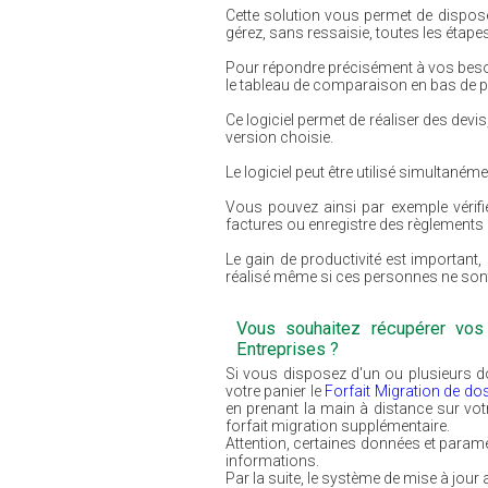
Cette solution vous permet de disposer
gérez, sans ressaisie, toutes les étap
Pour répondre précisément à vos besoi
le tableau de comparaison en bas de p
Ce logiciel permet de réaliser des devi
version choisie.
Le logiciel peut être utilisé simultan
Vous pouvez ainsi par exemple vérifie
factures ou enregistre des règlements 
Le gain de productivité est importan
réalisé même si ces personnes ne sont 
Vous souhaitez récupérer vo
Entreprises ?
Si vous disposez d'un ou plusieurs d
votre panier le
Forfait Migration de do
en prenant la main à distance sur vot
forfait migration supplémentaire.
Attention, certaines données et para
informations.
Par la suite, le système de mise à jou