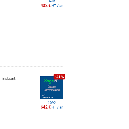
672
432 €
HT / an
-41 %
e
, incluant:
1092
642 €
HT / an