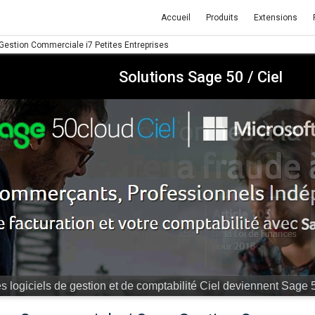
Accueil
Produits
Extensions
estion Commerciale i7 Petites Entreprises
Solutions Sage 50 / Ciel
r "hors-la-loi", cela va vous coûter très cher.
Equipez-vous dès 