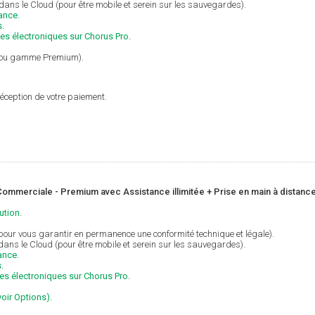
 dans le Cloud (pour être mobile et serein sur les sauvegardes).
ance.
s.
res électroniques sur Chorus Pro.
ns ou gamme Premium).
éception de votre paiement.
ommerciale - Premium avec Assistance illimitée + Prise en main à distanc
ution.
(pour vous garantir en permanence une conformité technique et légale).
 dans le Cloud (pour être mobile et serein sur les sauvegardes).
ance.
.
res électroniques sur Chorus Pro.
voir Options).