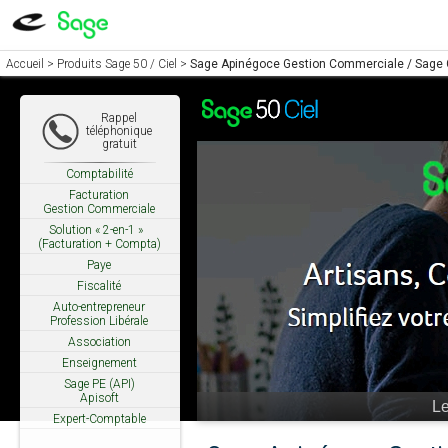
Accueil
>
Produits Sage 50 / Ciel
>
Sage Apinégoce Gestion Commerciale / Sage G
Rappel
téléphonique
gratuit
Comptabilité
Facturation
Gestion Commerciale
Solution « 2-en-1 »
(Facturation + Compta)
Paye
Fiscalité
Auto-entrepreneur
Profession Libérale
Association
Enseignement
Sage PE (API)
Apisoft
Ne restez pa
Expert-Comptable