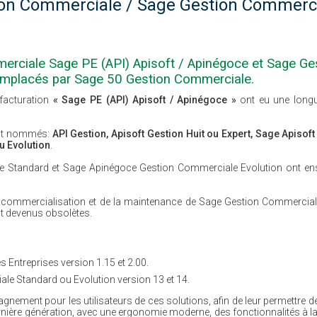
on Commerciale / Sage Gestion Commercia
merciale Sage PE (API) Apisoft / Apinégoce et Sage Ge
remplacés par Sage 50 Gestion Commerciale.
/facturation
« Sage PE (API) Apisoft / Apinégoce »
ont eu une longue
ment nommés:
API Gestion, Apisoft Gestion Huit ou Expert, Sage Apiso
 Evolution
.
 Standard et Sage Apinégoce Gestion Commerciale Evolution ont ens
a commercialisation et de la maintenance de Sage Gestion Commerciale 
ant devenus obsolètes.
 Entreprises version 1.15 et 2.00.
e Standard ou Evolution version 13 et 14.
ent pour les utilisateurs de ces solutions, afin de leur permettre de 
ernière génération, avec une ergonomie moderne, des fonctionnalités à la 