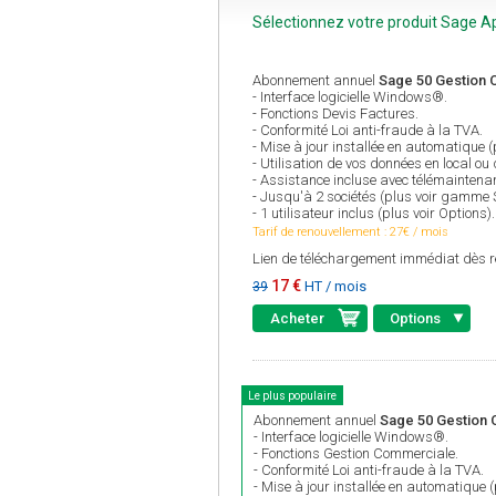
Sélectionnez votre produit Sage A
Abonnement annuel
Sage 50 Gestion C
- Interface logicielle Windows®.
- Fonctions Devis Factures.
- Conformité Loi anti-fraude à la TVA.
- Mise à jour installée en automatique 
- Utilisation de vos données en local ou
- Assistance incluse avec télémaintena
- Jusqu'à 2 sociétés (plus voir gamme
- 1 utilisateur inclus (plus voir Options).
Tarif de renouvellement : 27€ / mois
Lien de téléchargement immédiat dès r
17 €
HT / mois
39
Acheter
Options
Le plus populaire
Abonnement annuel
Sage 50 Gestion C
- Interface logicielle Windows®.
- Fonctions Gestion Commerciale.
- Conformité Loi anti-fraude à la TVA.
- Mise à jour installée en automatique 