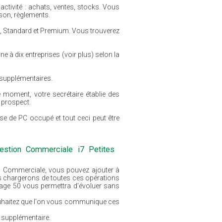
activité : achats, ventes, stocks. Vous
ison, règlements.
s, Standard et Premium. Vous trouverez
e à dix entreprises (voir plus) selon la
 supplémentaires.
e moment, votre secrétaire établie des
 prospect.
e de PC occupé et tout ceci peut être
stion Commerciale i7 Petites
on Commerciale, vous pouvez ajouter à
us chargerons de toutes ces opérations
 Sage 50 vous permettra d'évoluer sans
ouhaitez que l'on vous communique ces
n supplémentaire.