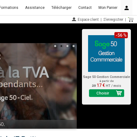
Formations
Assistance
Télécharger
Contact
Mon Panier
Espace client
|
S'enregistrer
|
-56 %
Sage 50 Gestion Commerciale
à partir de
17 €
39
HT / mois
Choisir
maintenant !